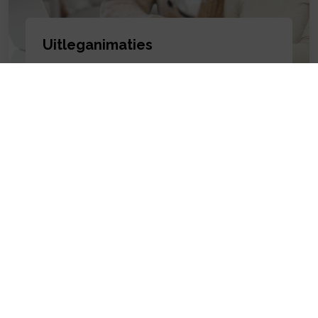
Uitleganimaties
Ga hier verder