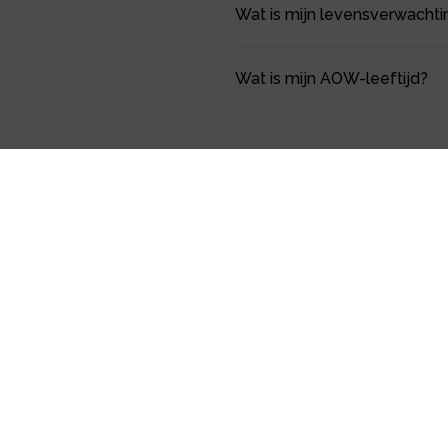
Wat is mijn levensverwachti
Wat is mijn AOW-leeftijd?
XLNT advies & financiële
diensten
Openingstijden:
Openingstijden: 8.30 – 17.00 uur
Ringbaan Oost 300 - 298
5018 AL
Tilburg