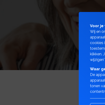
Voor je 
Wij en o
apparaat
cookies 
toestemm
klikken.
wijzigen'
Waar ge
De appar
apparaat
tonen va
contentm