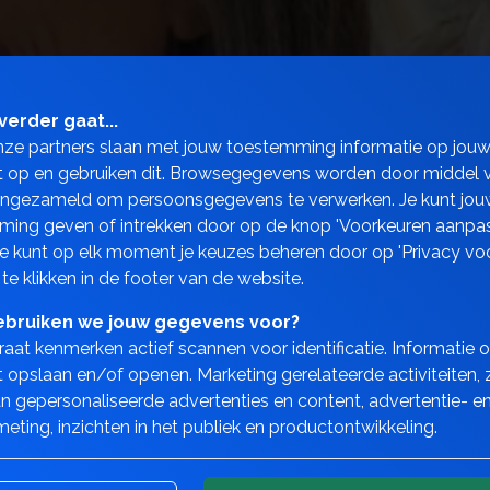
verder gaat...
nze partners slaan met jouw toestemming informatie op jou
 op en gebruiken dit. Browsegegevens worden door middel 
ingezameld om persoonsgegevens te verwerken. Je kunt jou
ing geven of intrekken door op de knop 'Voorkeuren aanpas
 Je kunt op elk moment je keuzes beheren door op 'Privacy vo
 te klikken in de footer van de website.
bruiken we jouw gegevens voor?
aat kenmerken actief scannen voor identificatie. Informatie 
 opslaan en/of openen. Marketing gerelateerde activiteiten, 
n gepersonaliseerde advertenties en content, advertentie- e
Pensioen & lijfrente rekenmodulen
eting, inzichten in het publiek en productontwikkeling.