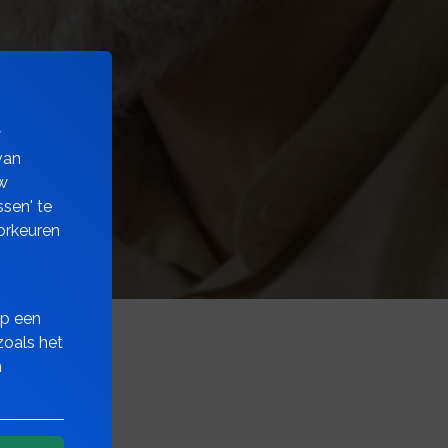
w
van
w
sen' te
orkeuren
op een
zoals het
n