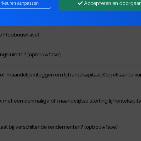
Accepteren en doorgaa
rkeuren aanpassen
pitaal? (opbouwfase)
mte? (opbouwfase)
ringsruimte? (opbouwfase)
 maandelijk inleggen om lijfrentekapitaal X bij elkaar te k
k met een éénmalige of maandelijkse storting lijfrentekapitaa
pitaal bij verschillende rendementen? (opbouwfase)