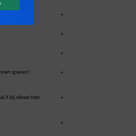
n
unnen sparen?
l X bij elkaar heb