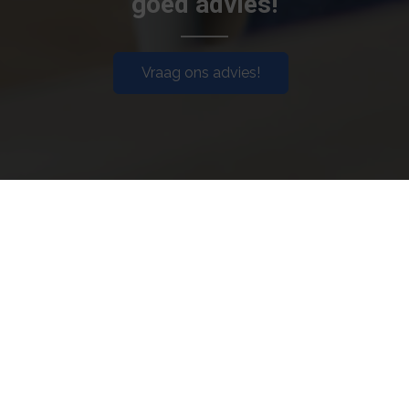
goéd advies!
Vraag ons advies!
XLNT advies & financiële diensten
Openingstijden:
Openingstijden: 8.30 – 17.00 uur